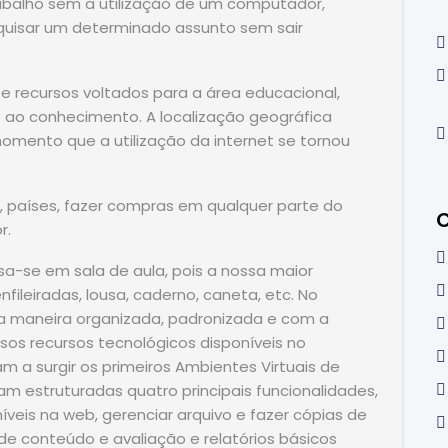
abalho sem a utilização de um computador,
squisar um determinado assunto sem sair
e recursos voltados para a área educacional,
o ao conhecimento. A localização geográfica
momento que a utilização da internet se tornou
, países, fazer compras em qualquer parte do
C
r.
a-se em sala de aula, pois a nossa maior
nfileiradas, lousa, caderno, caneta, etc. No
ma maneira organizada, padronizada e com a
rsos recursos tecnológicos disponíveis no
a surgir os primeiros Ambientes Virtuais de
m estruturadas quatro principais funcionalidades,
íveis na web, gerenciar arquivo e fazer cópias de
de conteúdo e avaliação e relatórios básicos