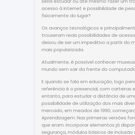
seria estudar ou até mesmo fazer um tr
acesso à internet e possibilidade de pe
fisicamente do lugar?
Os avanços tecnológicos e principalment
trouxeram reais possibilidades de acess
deixou de ser um impeditivo a partir do 
mais popularizada.
Atualmente, é possível conhecer museus
mundo sem sair da frente do computado
E quando se fala em educação, logo pens
referência é o presencial, com carteiras e
entanto, para estudar a distância de u
possibilidade de utilização dos mais dive
mercado, em meados de 1990, começaram 
Aprendizagem. Nas primeiras versões fora
que eram: incorporar elementos já dispon
segurança, módulos básicos de inclusão 