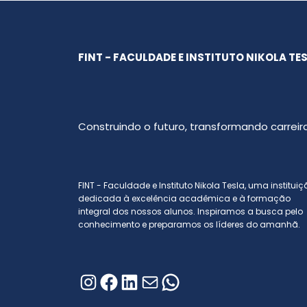
FINT - FACULDADE E INSTITUTO NIKOLA TE
Construindo o futuro, transformando carreira
FINT - Faculdade e Instituto Nikola Tesla, uma institui
dedicada à excelência acadêmica e à formação
integral dos nossos alunos. Inspiramos a busca pelo
conhecimento e preparamos os líderes do amanhã.
Instagram
Facebook
LinkedIn
E-mail
WhatsApp