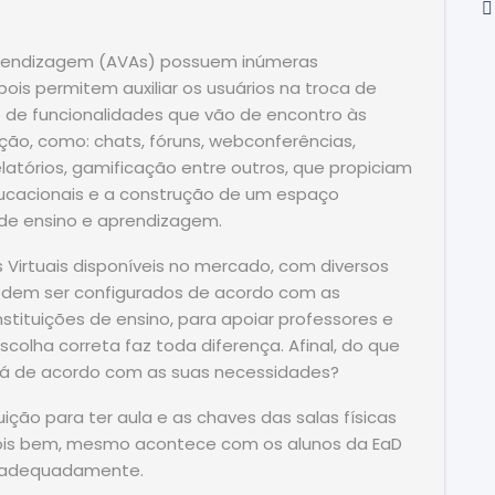
prendizagem (AVAs) possuem inúmeras
pois permitem auxiliar os usuários na troca de
o de funcionalidades que vão de encontro às
ção, como: chats, fóruns, webconferências,
relatórios, gamificação entre outros, que propiciam
ducacionais e a construção de um espaço
 de ensino e aprendizagem.
Virtuais disponíveis no mercado, com diversos
odem ser configurados de acordo com as
tituições de ensino, para apoiar professores e
escolha correta faz toda diferença. Afinal, do que
tá de acordo com as suas necessidades?
ição para ter aula e as chaves das salas físicas
Pois bem, mesmo acontece com os alunos da EaD
a adequadamente.