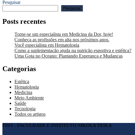
Pesquisar
Pesquisar
Posts recentes
Torne-se um especialista em Medicina da Dor, hoje!
Conheça as profissões em alta nos próximos anos.
Você especialista em Hematologia
Como a suplementação ajuda na nutrição esportiva e estética?
Uma Gota no Oceano: Plantando Esperança e Mudanças
Categorias
Estética
Hematologia
Medicina
Meio Ambiente
Saúde
Tecnologia
Todos os artigos
FINT - FACULDADE E INSTITUTO NIKOLA TESLA