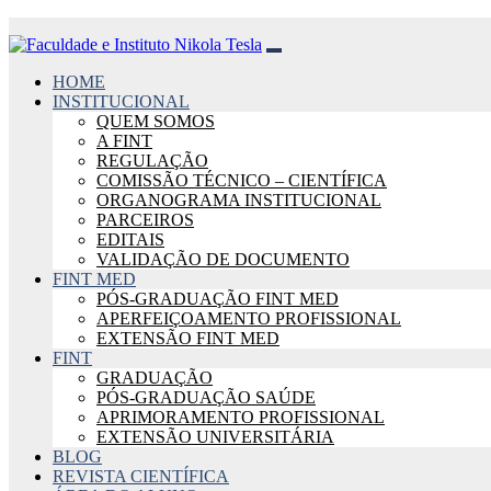
Pular
para
o
Conheça as profissões em alta nos próximos anos.
HOME
conteúdo
INSTITUCIONAL
Se em 2024 vimos a consolidação de profissões relacionadas à tecno
QUEM SOMOS
A FINT
LEIA MAIS
REGULAÇÃO
COMISSÃO TÉCNICO – CIENTÍFICA
ORGANOGRAMA INSTITUCIONAL
PARCEIROS
Você especialista em Hematologia
EDITAIS
VALIDAÇÃO DE DOCUMENTO
O hematologista é o profissional responsável por tratar as doenças r
FINT MED
PÓS-GRADUAÇÃO FINT MED
LEIA MAIS
APERFEIÇOAMENTO PROFISSIONAL
EXTENSÃO FINT MED
FINT
GRADUAÇÃO
Como a suplementação ajuda na nutrição esportiva e estética?
PÓS-GRADUAÇÃO SAÚDE
APRIMORAMENTO PROFISSIONAL
Introdução A suplementação em nutrição esportiva e estética é uma 
EXTENSÃO UNIVERSITÁRIA
BLOG
LEIA MAIS
REVISTA CIENTÍFICA