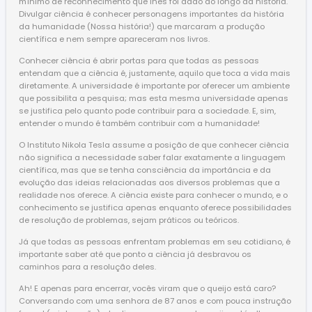
mínimo de reconhecimento que lhes foi dado ao longo da história.
Divulgar ciência é conhecer personagens importantes da história
da humanidade (Nossa história!) que marcaram a produção
científica e nem sempre apareceram nos livros.
Conhecer ciência é abrir portas para que todas as pessoas
entendam que a ciência é, justamente, aquilo que toca a vida mais
diretamente. A universidade é importante por oferecer um ambiente
que possibilita a pesquisa; mas esta mesma universidade apenas
se justifica pelo quanto pode contribuir para a sociedade. E, sim,
entender o mundo é também contribuir com a humanidade!
O Instituto Nikola Tesla assume a posição de que conhecer ciência
não significa a necessidade saber falar exatamente a linguagem
científica, mas que se tenha consciência da importância e da
evolução das ideias relacionadas aos diversos problemas que a
realidade nos oferece. A ciência existe para conhecer o mundo, e o
conhecimento se justifica apenas enquanto oferece possibilidades
de resolução de problemas, sejam práticos ou teóricos.
Já que todas as pessoas enfrentam problemas em seu cotidiano, é
importante saber até que ponto a ciência já desbravou os
caminhos para a resolução deles.
Ah! E apenas para encerrar, vocês viram que o queijo está caro?
Conversando com uma senhora de 87 anos e com pouca instrução