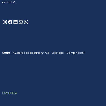
amanhã.
Instagram
Facebook
LinkedIn
E-mail
WhatsApp
Sede
- Av. Barão de Itapura, nº 761 - Botafogo - Campinas/SP
OUVIDORIA